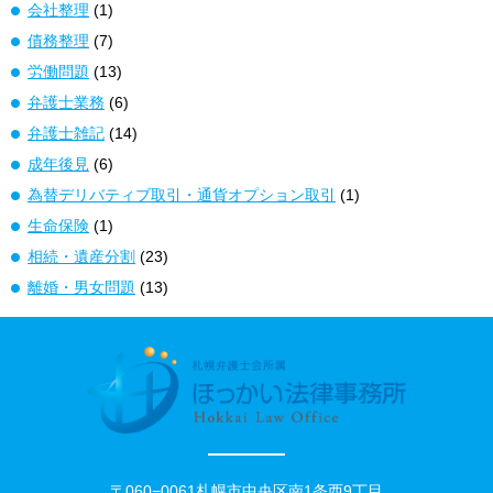
会社整理
(1)
債務整理
(7)
労働問題
(13)
弁護士業務
(6)
弁護士雑記
(14)
成年後見
(6)
為替デリバティブ取引・通貨オプション取引
(1)
生命保険
(1)
相続・遺産分割
(23)
離婚・男女問題
(13)
〒060−0061札幌市中央区南1条西9丁目