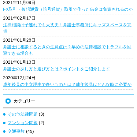
2021年11月09日
FX取引・仮想通貨（暗号通貨）取引で作った借金は免責されるのか
2021年02月17日
法律相談は子連れでも大丈夫！弁護士事務所にキッズスペースを完
備
2021年01月28日
弁護士に相談するときの注意点は？早めの法律相談でトラブルを回
避できる場合も
2021年01月13日
弁護士の探し方と選び方とは？ポイントをご紹介します
2020年12月24日
成年後見の申立理由で多いものとは？成年後見はどんな時に必要か
カテゴリー
その他法律問題
(3)
マンション問題
(2)
交通事故
(49)