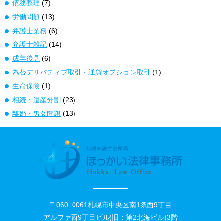
債務整理
(7)
労働問題
(13)
弁護士業務
(6)
弁護士雑記
(14)
成年後見
(6)
為替デリバティブ取引・通貨オプション取引
(1)
生命保険
(1)
相続・遺産分割
(23)
離婚・男女問題
(13)
〒060−0061札幌市中央区南1条西9丁目
アルファ西9丁目ビル(旧：第2北海ビル)3階